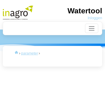
Watertool
Inloggen
Laden
van de data
parameter