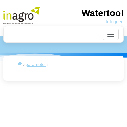
Watertool
Inloggen
Laden
van de data
parameter