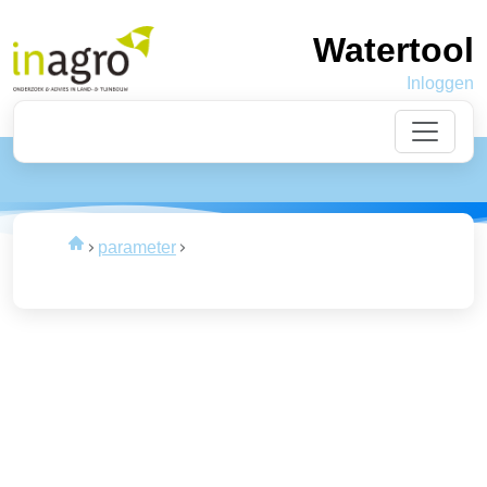
Watertool
Inloggen
Laden
van de data
parameter