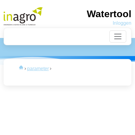
Watertool
Inloggen
Laden
van de data
parameter