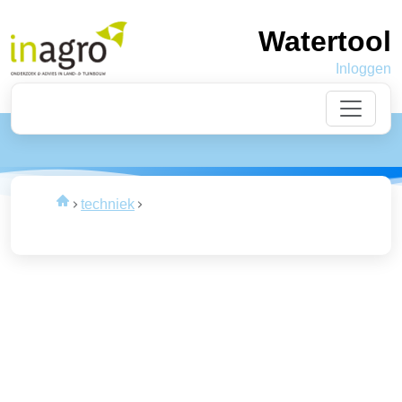
Watertool
Inloggen
Laden
van de data
techniek