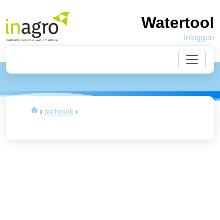
Watertool
Inloggen
Laden
van de data
techniek