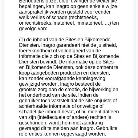
Behoudens opzet en/of dwingende wettelijke
bepalingen, kan Inagro op geen enkele wijze
aansprakelijk worden gesteld voor eender
welk verlies of schade (rechtstreeks,
onrechtstreeks, materieel, immaterieel, …) ten
gevolge van:
(1) de inhoud van de Sites en Bijkomende
Diensten. Inagro garandeert niet de juistheid,
toereikendheid of volledigheid van de
informatie die zich op de Sites en Bijkomende
Diensten bevindt. De informatie op de Sites
en Bijkomende Diensten, ook deze omtrent te
koop aangeboden producten en diensten,
kan zonder voorafgaande kennisgeving
gewijzigd worden. Inagro besteedt de
grootste zorg aan de creatie, de bijwerking en
het onderhoud van de site. Indien de
gebruiker toch vaststelt dat de site onjuiste of
achterhaalde informatie of onwettige of
schadelijke inhoud bevat, of hij meent dat een
van zijn (intellectuele of andere) rechten is
geschonden, wordt hem met aandrang
gevraagd dit te melden aan Inagro. Gebruikte
referenties kunnen opgevraagd worden.